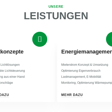
UNSERE
LEISTUNGEN
tkonzepte
Energiemanagemen
Lichtlösungen
Mieterstrom Konzept & Umsetzung
ble Lichtsteuerung
Optimierung Eigenverbrauch
g aus einer Hand
Lastmanagement, E-Mobilität
orschläge
Monitoring, Optimierung Wärmepum
DAZU
MEHR DAZU